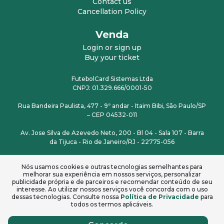
Contact us
Cancellation Policy
Venda
Login or sign up
Buy your ticket
FutebolCard Sistemas Ltda
CNPJ: 01.329.666/0001-50
Rua Bandeira Paulista, 477 - 9ª andar - Itaim Bibi, São Paulo/SP
– CEP 04532-011
Av. Jose Silva de Azevedo Neto, 200 - Bl 04 - Sala 107 - Barra
da Tijuca - Rio de Janeiro/RJ - 22775-056
Rua Doutor Heitor Blum, 310 - Sala 510 - Estreito -
Nós usamos cookies e outras tecnologias semelhantes para
Florianópolis/SC - 88075-110
melhorar sua experiência em nossos serviços, personalizar
publicidade própria e de parceiros e recomendar conteúdo de seu
interesse. Ao utilizar nossos serviços você concorda com o uso
dessas tecnologias. Consulte nossa
Política de Privacidade
para
todos os termos aplicáveis.